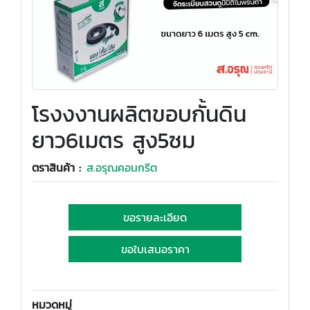
โรงงงานผลิตขอบกั้นดิน
ยาว6เมตร สูง5ซม
ตราสินค้า :
ส.อรุณคอนกรีต
ขอรายละเอียด
ขอใบเสนอราคา
หมวดหมู่